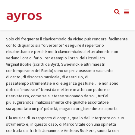
S
olo chi frequenta il clavicembalo da vicino può rendersi facilmente
conto di quanto sia “divertente” eseguire il repertorio
elisabettiano e perché molti clavicembalisti letteralmente non
vedano l’ora di farlo. Per esempio i brani del Fitzwilliam
Virginal Booke (scritti da Byrd, Sweelinck e altri maestri
contemporanei del Bardo) sono un preziosissimo riassunto
di canto, di discorso musicale, di esercizio, di
passatempo strumentale e di eleganza gestuale… e non sono
doti da “mostrare” bensì da mettere in atto con pudore e
riservatezza, come se si stesse suonando da soli, tutt’al
più augurandosi maliziosamente che qualche ascoltatore
sia appostato un po’ più in là, magari a origliare dietro la porta.
È la musica di un rapporto di coppia, quello dell’interprete col suo
strumento e, in questo caso, di Marco Vitale con una spinetta
costruita dai fratelli Johannes e Andreas Ruckers, suonata con